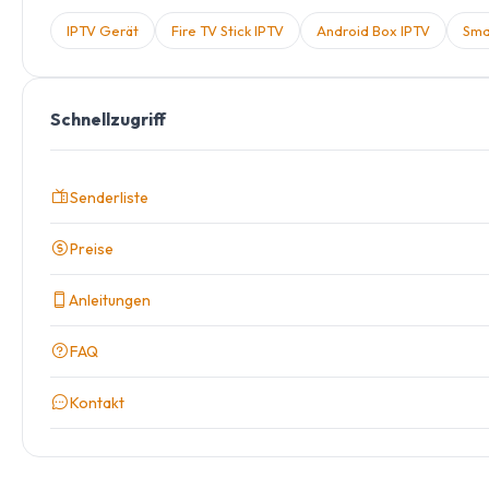
IPTV Gerät
Fire TV Stick IPTV
Android Box IPTV
Sma
Schnellzugriff
Senderliste
Preise
Anleitungen
FAQ
Kontakt