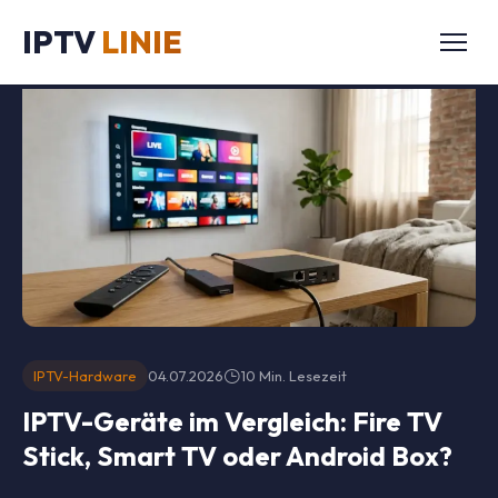
Startseite
/
IPTV
LINIE
Blog
/
IPTV-Hardware
/
IPTV-Geräte im Vergleich: Fire TV Stick, Smart TV oder Android Box
IPTV-Hardware
04.07.2026
10 Min. Lesezeit
IPTV-Geräte im Vergleich: Fire TV
Stick, Smart TV oder Android Box?