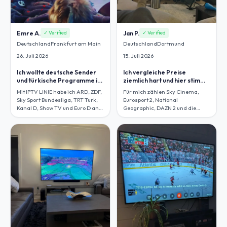
Emre A.
Jan P.
✓ Verified
✓ Verified
Deutschland
Frankfurt am Main
Deutschland
Dortmund
26. Juli 2026
15. Juli 2026
Ich wollte deutsche Sender
Ich vergleiche Preise
und türkische Programme in
ziemlich hart und hier stimmt
einem Zugang.
das Paket.
Mit IPTV LINIE habe ich ARD, ZDF,
Für mich zählen Sky Cinema,
Sky Sport Bundesliga, TRT Turk,
Eurosport 2, National
Kanal D, Show TV und Euro D an
Geographic, DAZN 2 und die
einem Ort, was im Alltag einfach
große Serienauswahl, und genau
praktischer ist.
das kostet mich hier weniger als
mein alter Mix aus Einzelabos.