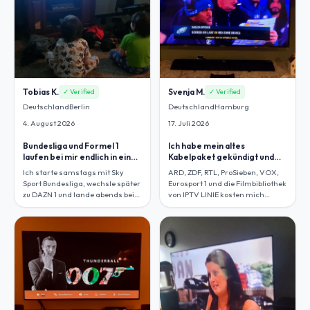
Tobias K.
Svenja M.
✓ Verified
✓ Verified
Deutschland
Berlin
Deutschland
Hamburg
4. August 2026
17. Juli 2026
Bundesliga und Formel 1
Ich habe mein altes
laufen bei mir endlich in einer
Kabelpaket gekündigt und
Liste.
vermisse nichts.
Ich starte samstags mit Sky
ARD, ZDF, RTL, ProSieben, VOX,
Sport Bundesliga, wechsle später
Eurosport 1 und die Filmbibliothek
zu DAZN 1 und lande abends bei
von IPTV LINIE kosten mich
UFC TV, ohne dauernd zwischen
unterm Strich deutlich weniger
Boxen und Apps zu springen.
als vorher.