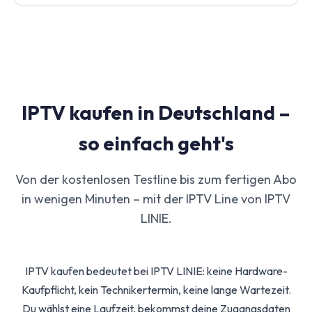
zu schauen, für die die nötigen Rechte vorliegen.
IPTV LINIE gehört 2026 zu den beliebten IPTV
IPTV LINIE setzt auf stabile Server und
Anbietern in Deutschland: breites Sport- und
deutschsprachigen Support, damit dein Streaming
Vollprogramm, 191.000+ Filme & Serien in 4K Ultra
zuverlässig läuft.
HD, schnelle Einrichtung auf Fire TV Stick, Samsung
und LG Smart TV, Android Box und mehr, plus
IPTV kaufen in Deutschland –
deutschsprachiger Support. Am besten überzeugst
du dich mit dem kostenlosen 24-Stunden-Test
so einfach geht's
selbst.
Von der kostenlosen Testline bis zum fertigen Abo
in wenigen Minuten – mit der IPTV Line von IPTV
LINIE.
IPTV kaufen bedeutet bei IPTV LINIE: keine Hardware-
Kaufpflicht, kein Technikertermin, keine lange Wartezeit.
Du wählst eine Laufzeit, bekommst deine Zugangsdaten