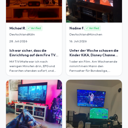
Michael R.
Nadine F.
✓ Verified
✓ Verified
Deutschland
Köln
Deutschland
München
28. Juli 2026
16. Juli 2026
Ich war sicher, dass die
Unter der Woche schauen die
Einrichtung auf dem Fire TV
Kinder KiKA, Disney Channel
Stick nervig wird.
und Nickelodeon, später
Mit TiViMate war ich nach
1 oder ein Film. Am Wochenende
laufen bei uns ProSieben, Sat.
wenigen Minuten drin, EPG und
nimmt mein Mann den
Favoriten standen sofort, und
Fernseher für Bundesliga,
ARD, ZDFneo, Sky Sport
während ich auf dem Tablet
Bundesliga und Eurosport 2 liefen
Serien weiterschaü.
direkt sauber.