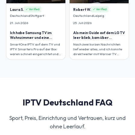
Laura S.
Robert W.
✓ Verified
✓ Verified
Deutschland
Stuttgart
Deutschland
Leipzig
21. Juli 2026
23. Juli 2026
Ich habe Samsung TV im
Als mein Guide auf dem LG TV
Wohnzimmer und eine
leer blieb, kam über
Android Box im
WhatsApp sofort eine klare
SmartOne IPTV auf dem TV und
Nach zwei kurzen Nachrichten
Schlafzimmer, also wollte ich
Rückmeldung.
IPTV Smarters Pro auf der Box
lief wieder alles, und ich konnte
eine Lösung für beides.
waren schnell eingerichtet und
direkt weiter mit Warner TV
die Senderlisten wirkten direkt
Serie, AXN White und Sport1 US
ordentlich.
schauen.
IPTV Deutschland FAQ
Sport, Preis, Einrichtung und Vertrauen, kurz und
ohne Leerlauf.