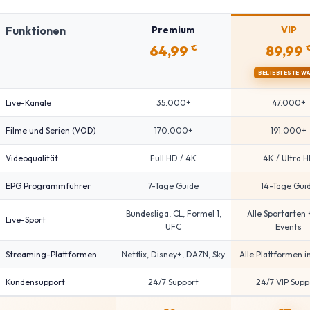
Funktionen
Premium
VIP
64,99
89,99
€
BELIEBTESTE W
Live-Kanäle
35.000+
47.000+
Filme und Serien (VOD)
170.000+
191.000+
Videoqualität
Full HD / 4K
4K / Ultra 
EPG Programmführer
7-Tage Guide
14-Tage Gui
Bundesliga, CL, Formel 1,
Alle Sportarten
Live-Sport
UFC
Events
Streaming-Plattformen
Netflix, Disney+, DAZN, Sky
Alle Plattformen i
Kundensupport
24/7 Support
24/7 VIP Supp