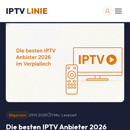
Startseite
/
IPTV
LINIE
Blog
/
Allgemein
/
Die besten IPTV Anbieter 2026
Allgemein
29.10.2025
1 Min. Lesezeit
Die besten IPTV Anbieter 2026