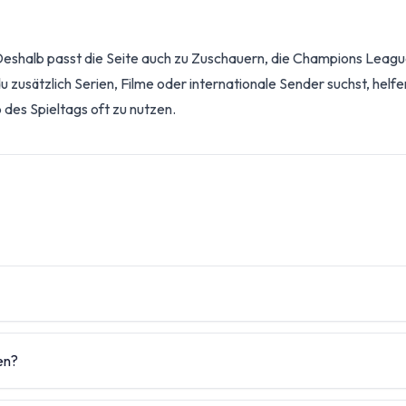
t. Deshalb passt die Seite auch zu Zuschauern, die Champions Leag
u zusätzlich Serien, Filme oder internationale Sender suchst, hel
des Spieltags oft zu nutzen.
Seite ist auf Fans ausgelegt, die Spieltage, Konferenz und ausgewä
zählen Sender rund um Sky Sport Bundesliga, Sky Sport Top Eve
en?
lische Wochen.
liga, Sky Sport Top Event, DAZN 1 und DAZN 2 wichtig. Dazu kom