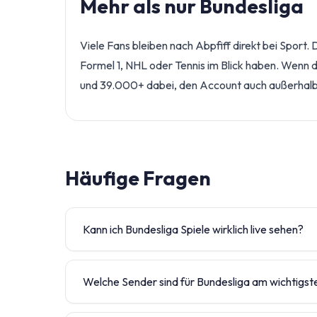
Mehr als nur Bundesliga
Viele Fans bleiben nach Abpfiff direkt bei Spor
Formel 1, NHL oder Tennis im Blick haben. Wenn d
und 39.000+ dabei, den Account auch außerhalb 
Häufige Fragen
Kann ich Bundesliga Spiele wirklich live sehen?
Ja, du kannst Bundesliga Spiele live sehen. Die 
bekannte Sportsender verfolgen möchten. Dazu 
Welche Sender sind für Bundesliga am wichtigst
das Angebot gut für Samstag, Sonntag und eng
Für Bundesliga sind vor allem Sky Sport Bundes